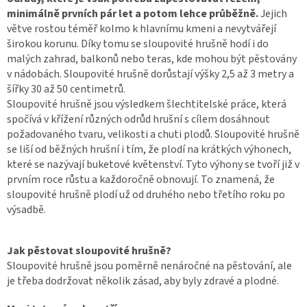
minimálně prvních pár let a potom lehce průběžně.
Jejich
větve rostou téměř kolmo k hlavnímu kmeni a nevytvářejí
širokou korunu. Díky tomu se sloupovité hrušně hodí i do
malých zahrad, balkonů nebo teras, kde mohou být pěstovány
v nádobách. Sloupovité hrušně dorůstají výšky 2,5 až 3 metry a
šířky 30 až 50 centimetrů.
Sloupovité hrušně jsou výsledkem šlechtitelské práce, která
spočívá v křížení různých odrůd hrušní s cílem dosáhnout
požadovaného tvaru, velikosti a chuti plodů. Sloupovité hrušně
se liší od běžných hrušní i tím, že plodí na krátkých výhonech,
které se nazývají buketové květenství. Tyto výhony se tvoří již v
prvním roce růstu a každoročně obnovují. To znamená, že
sloupovité hrušně plodí už od druhého nebo třetího roku po
výsadbě.
Jak pěstovat sloupovité hrušně?
Sloupovité hrušně jsou poměrně nenáročné na pěstování, ale
je třeba dodržovat několik zásad, aby byly zdravé a plodné.