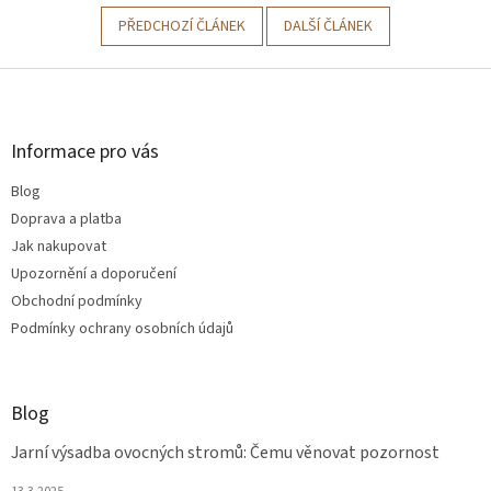
PŘEDCHOZÍ ČLÁNEK
DALŠÍ ČLÁNEK
Z
á
p
a
Informace pro vás
t
Blog
í
Doprava a platba
Jak nakupovat
Upozornění a doporučení
Obchodní podmínky
Podmínky ochrany osobních údajů
Blog
Jarní výsadba ovocných stromů: Čemu věnovat pozornost