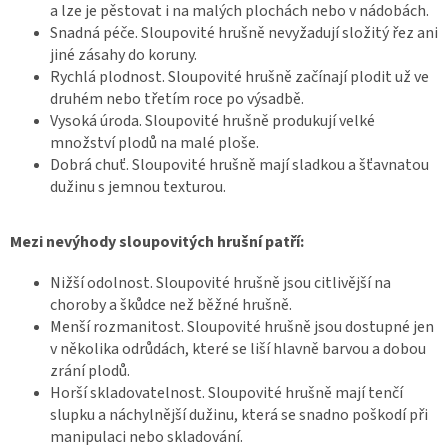
a lze je pěstovat i na malých plochách nebo v nádobách.
Snadná péče. Sloupovité hrušně nevyžadují složitý řez ani
jiné zásahy do koruny.
Rychlá plodnost. Sloupovité hrušně začínají plodit už ve
druhém nebo třetím roce po výsadbě.
Vysoká úroda. Sloupovité hrušně produkují velké
množství plodů na malé ploše.
Dobrá chuť. Sloupovité hrušně mají sladkou a šťavnatou
dužinu s jemnou texturou.
Mezi nevýhody sloupovitých hrušní patří:
Nižší odolnost. Sloupovité hrušně jsou citlivější na
choroby a škůdce než běžné hrušně.
Menší rozmanitost. Sloupovité hrušně jsou dostupné jen
v několika odrůdách, které se liší hlavně barvou a dobou
zrání plodů.
Horší skladovatelnost. Sloupovité hrušně mají tenčí
slupku a náchylnější dužinu, která se snadno poškodí při
manipulaci nebo skladování.