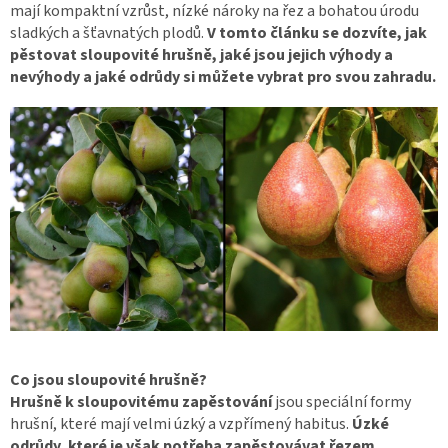
mají kompaktní vzrůst, nízké nároky na řez a bohatou úrodu
sladkých a šťavnatých plodů.
V tomto článku se dozvíte, jak
pěstovat sloupovité hrušně, jaké jsou jejich výhody a
nevýhody a jaké odrůdy si můžete vybrat pro svou zahradu.
Co jsou sloupovité hrušně?
Hrušně k sloupovitému zapěstování
jsou speciální formy
hrušní, které mají velmi úzký a vzpřímený habitus.
Úzké
odrůdy,
které je však potřeba
zapěstovávat řezem,