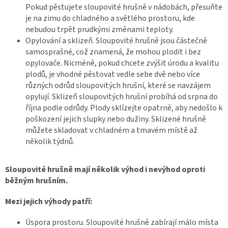
Pokud pěstujete sloupovité hrušně v nádobách, přesuňte
je na zimu do chladného a světlého prostoru, kde
nebudou trpět prudkými změnami teploty.
Opylování a sklizeň. Sloupovité hrušně jsou částečně
samosprašné, což znamená, že mohou plodit i bez
opylovače. Nicméně, pokud chcete zvýšit úrodu a kvalitu
plodů, je vhodné pěstovat vedle sebe dvě nebo více
různých odrůd sloupovitých hrušní, které se navzájem
opylují. Sklizeň sloupovitých hrušní probíhá od srpna do
října podle odrůdy. Plody sklízejte opatrně, aby nedošlo k
poškození jejich slupky nebo dužiny. Sklizené hrušně
můžete skladovat v chladném a tmavém místě až
několik týdnů.
Sloupovité hrušně mají několik výhod i nevýhod oproti
běžným hrušním.
Mezi jejich výhody patří:
Úspora prostoru. Sloupovité hrušně zabírají málo místa