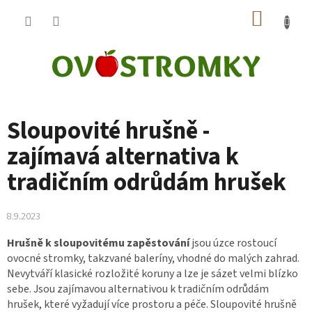
Přejít
NÁKUP
na
obsah
KOŠÍK
Sloupovité hrušně -
zajímavá alternativa k
tradičním odrůdám hrušek
8.9.2023
Hrušně k sloupovitému zapěstování
jsou úzce rostoucí
ovocné stromky, takzvané baleríny, vhodné do malých zahrad.
Nevytváří klasické rozložité koruny a lze je sázet velmi blízko
sebe. Jsou zajímavou alternativou k tradičním odrůdám
hrušek, které vyžadují více prostoru a péče. Sloupovité hrušně