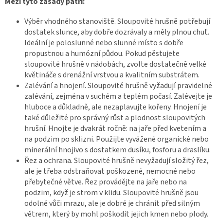
Mezi tyto zásady patří:
Výběr vhodného stanoviště. Sloupovité hrušně potřebují
dostatek slunce, aby dobře dozrávaly a měly plnou chuť.
Ideální je poloslunné nebo slunné místo s dobře
propustnou a humózní půdou. Pokud pěstujete
sloupovité hrušně v nádobách, zvolte dostatečně velké
květináče s drenážní vrstvou a kvalitním substrátem.
Zalévání a hnojení. Sloupovité hrušně vyžadují pravidelné
zalévání, zejména v suchém a teplém počasí. Zalévejte je
hluboce a důkladně, ale nezaplavujte kořeny. Hnojení je
také důležité pro správný růst a plodnost sloupovitých
hrušní. Hnojte je dvakrát ročně: na jaře před kvetením a
na podzim po sklizni. Použijte vyvážené organické nebo
minerální hnojivo s dostatkem dusíku, fosforu a draslíku.
Řez a ochrana. Sloupovité hrušně nevyžadují složitý řez,
ale je třeba odstraňovat poškozené, nemocné nebo
přebytečné větve. Řez provádějte na jaře nebo na
podzim, když je strom v klidu. Sloupovité hrušně jsou
odolné vůči mrazu, ale je dobré je chránit před silným
větrem, který by mohl poškodit jejich kmen nebo plody.