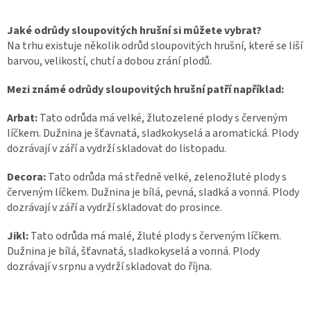
Jaké odrůdy sloupovitých hrušní si můžete vybrat?
Na trhu existuje několik odrůd sloupovitých hrušní, které se liší
barvou, velikostí, chutí a dobou zrání plodů.
Mezi známé odrůdy sloupovitých hrušní patří například:
Arbat:
Tato odrůda má velké, žlutozelené plody s červeným
líčkem. Dužnina je šťavnatá, sladkokyselá a aromatická. Plody
dozrávají v září a vydrží skladovat do listopadu.
Decora:
Tato odrůda má středně velké, zelenožluté plody s
červeným líčkem. Dužnina je bílá, pevná, sladká a vonná. Plody
dozrávají v září a vydrží skladovat do prosince.
Jikl:
Tato odrůda má malé, žluté plody s červeným líčkem.
Dužnina je bílá, šťavnatá, sladkokyselá a vonná. Plody
dozrávají v srpnu a vydrží skladovat do října.