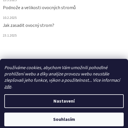
13.3.2025
Podnože a velikosti ovocných stromů
10.2.2025
Jak zasadit ovocný strom?
23.1.2025
Vytvořil Shoptet
Používáme cookies, abychom Vám umožnili pohodlné
prohlížení webu a díky analýze provozu webu neustále
zlepšovali jeho funkce, výkon a použitelnost... Více informací
Copyright 2026
Ovostromky
. Všechna práva vyhrazena.
Upravit
nastavení cookies
zde
.
Nastavení
Souhlasím