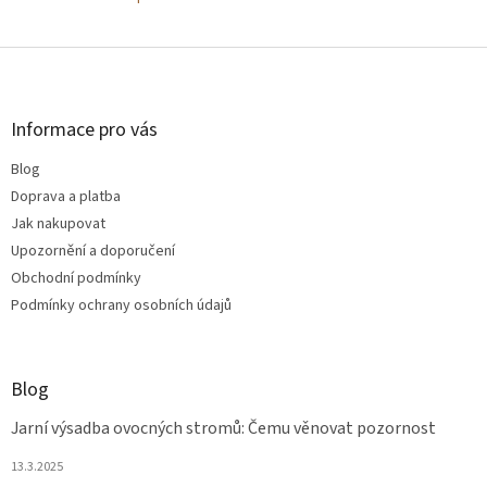
c
í
p
Z
r
á
v
p
k
a
Informace pro vás
y
t
v
Blog
í
ý
p
Doprava a platba
i
Jak nakupovat
s
Upozornění a doporučení
u
Obchodní podmínky
Podmínky ochrany osobních údajů
Blog
Jarní výsadba ovocných stromů: Čemu věnovat pozornost
13.3.2025