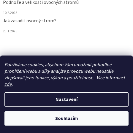
Podnože a velikosti ovocných stromů
10.2.2025
Jak zasadit ovocný strom?
23.1.2025
Vytvořil Shoptet
Používáme cookies, abychom Vám umožnili pohodlné
prohlížení webu a díky analýze provozu webu neustále
zlepšovali jeho funkce, výkon a použitelnost... Více informací
Copyright 2026
Ovostromky
. Všechna práva vyhrazena.
Upravit
nastavení cookies
zde
.
Nastavení
Souhlasím