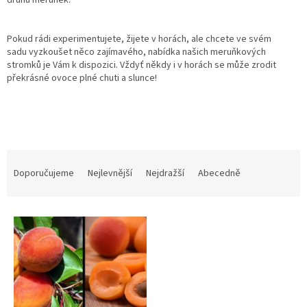
druhů
meruněk.
Pokud rádi experimentujete, žijete v horách, ale chcete ve svém
sadu
vyzkoušet něco zajímavého, nabídka našich meruňkových
stromků je Vám k
dispozici. Vždyť někdy i v horách se může zrodit
překrásné ovoce plné
chuti a slunce!
Ř
a
Doporučujeme
Nejlevnější
Nejdražší
Abecedně
z
e
V
n
ý
í
p
p
i
r
s
o
p
d