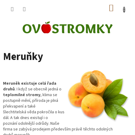
Přejít
NÁKUP
na
obsah
KOŠÍK
Meruňky
Meruněk existuje celá řada
druhů
. I když se obecně jedná o
teplomilné
stromy
, klima se
postupně mění, příroda je plná
překvapení a také
šlechtitelská věda pokročila o kus
dál. A tak dnes existují i o
poznání
odolnější odrůdy.
Naše
firma se zabývá prodejem především právě těchto odolných