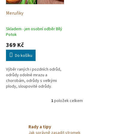
r
u
o
k
d
t
Meruňky
u
ů
k
Skladem - jen osobní odběr Bílý
t
Potok
ů
369 Kč
Do košíku
Výběr raných i pozdních odrůd,
odrůdy odolné mrazu a
chorobám, odrůdy s velkými
plody, sloupovité odrůdy.
1
položek celkem
O
v
l
á
d
Rady a tipy
a
Jak správně zasadit stromek