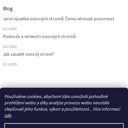
Blog
Jarní výsadba ovocných stromů: Čemu věnovat pozornost
13.3.2025
Podnože a velikosti ovocných stromů
10.2.2025
Jak zasadit ovocný strom?
23.1.2025
Vytvořil Shoptet
Používáme cookies, abychom Vám umožnili pohodlné
prohlížení webu a díky analýze provozu webu neustále
zlepšovali jeho funkce, výkon a použitelnost... Více informací
Copyright 2026
Ovostromky
. Všechna práva vyhrazena.
Upravit
nastavení cookies
zde
.