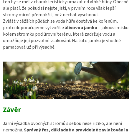
ten by se měl z charakteristicky umazat od vlhké hlíny. Obecně
ale platí, že pokud si nejste jistí, v prvním roce však lepší
stromy mírně přemokřit, než nechat vyschnout.
Zvlášť v těžších půdách se voda hůře dostává ke kořenům,
proto doporučujeme vytvořit
zálivovou jamku
– jakousi misku
kolem stromku pod úrovní terénu, která zadržuje vodu a
umožňuje její pozvolné vsakování. Na tuto jamku je vhodné
pamatovat už při výsadbě.
Závěr
Jarní výsadba ovocných stromů s sebou nese riziko, ale není
nemožná.
Správný řez, důkladné a pravidelné zavlažování a