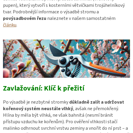
pupen), který vytvoří s kosterními větvičkami trojúhelníkový
tvar. Podrobnější informace o výsadbě stromu a
povýsadbovém řezu
naleznete v našem samostatném
článku
.
Zavlažování: Klíč k přežití
Po výsadbě je nezbytné stromky
důkladně zalít a udržovat
kořenový systém neustále vlhký
, avšak ne přemokřený.
Hlína by měla být vlhká, ne však bahnitá (nesmí bránit
přístupu vzduchu ke kořenům). Pro ověření vlhkosti stačí
malinko odhrnout svrchní vrstvu zeminy a vnořit do ní prst – a