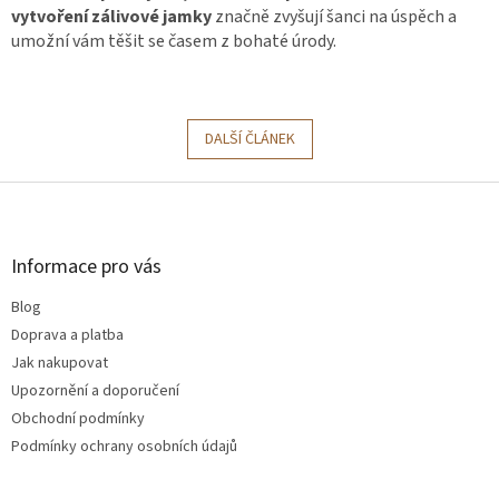
vytvoření zálivové jamky
značně zvyšují šanci na úspěch a
umožní vám těšit se časem z bohaté úrody.
DALŠÍ ČLÁNEK
Z
á
p
a
Informace pro vás
t
Blog
í
Doprava a platba
Jak nakupovat
Upozornění a doporučení
Obchodní podmínky
Podmínky ochrany osobních údajů