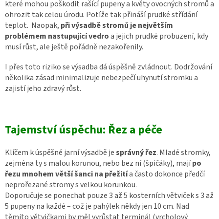
které mohou poškodit rašící pupeny a květy ovocných stromů a
ohrozit tak celou úrodu. Potíže tak přináší prudké střídání
teplot. Naopak,
při výsadbě stromů je největším
problémem nastupující vedro
a jejich prudké probuzení, kdy
musí růst, ale ještě pořádně nezakořenily.
I přes toto riziko se výsadba dá úspěšně zvládnout. Dodržování
několika zásad minimalizuje nebezpečí uhynutí stromku a
zajistí jeho zdravý růst.
Tajemství úspěchu: Řez a péče
Klíčem k úspěšné jarní výsadbě je
správný řez
. Mladé stromky,
zejména ty s malou korunou, nebo bez ní (špičáky), mají
po
řezu mnohem větší šanci na přežití
a často dokonce předčí
neprořezané stromy s velkou korunkou.
Doporučuje se ponechat pouze 3 až 5 kosterních větviček s 3 až
5 pupeny na každé – což je pahýlek někdy jen 10 cm. Nad
těmito větvičkami by měl vyrůstat terminál (vrcholový