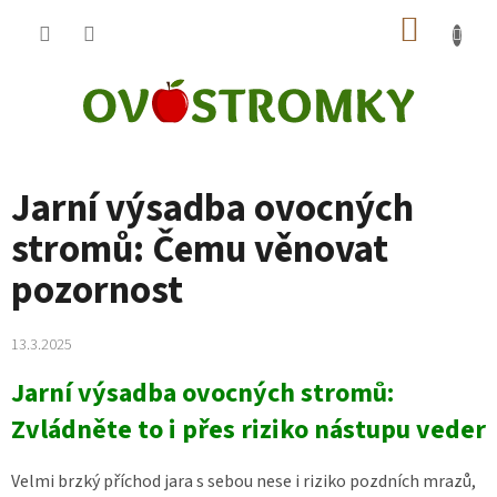
Přejít
NÁKUP
na
obsah
KOŠÍK
Jarní výsadba ovocných
stromů: Čemu věnovat
pozornost
13.3.2025
Jarní výsadba ovocných stromů:
Zvládněte to i přes riziko nástupu veder
Velmi brzký příchod jara s sebou nese i riziko pozdních mrazů,