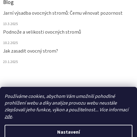
Blog
Jarní výsadba ovocných stromů: Čemu věnovat pozornost
13.3.2025
Podnože a velikosti ovocných stromů
10.2.2025
Jak zasadit ovocný strom?
23.1.2025
Vytvořil Shoptet
Používáme cookies, abychom Vám umožnili pohodlné
prohlížení webu a díky analýze provozu webu neustále
zlepšovali jeho funkce, výkon a použitelnost... Více informací
Copyright 2026
Ovostromky
. Všechna práva vyhrazena.
Upravit
nastavení cookies
zde
.
Nastavení