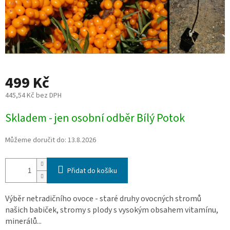
499 Kč
445,54 Kč bez DPH
Měrná
Skladem - jen osobní odběr Bílý Potok
cena:
Můžeme doručit do:
13.8.2026
Přidat do košíku
Výběr netradičního ovoce - staré druhy ovocných stromů
našich babiček, stromy s plody s vysokým obsahem vitamínu,
minerálů...