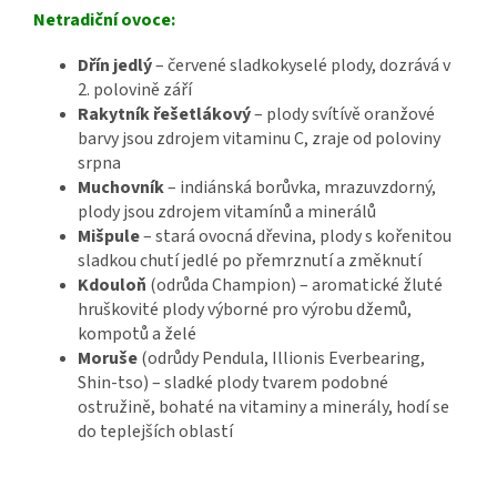
Netradiční ovoce:
Dřín jedlý
– červené sladkokyselé plody, dozrává v
2. polovině září
Rakytník řešetlákový
– plody svítívě oranžové
barvy jsou zdrojem vitaminu C, zraje od poloviny
srpna
Muchovník
– indiánská borůvka, mrazuvzdorný,
plody jsou zdrojem vitamínů a minerálů
Mišpule
– stará ovocná dřevina, plody s kořenitou
sladkou chutí jedlé po přemrznutí a změknutí
Kdouloň
(odrůda Champion) – aromatické žluté
hruškovité plody výborné pro výrobu džemů,
kompotů a želé
Moruše
(odrůdy Pendula, Illionis Everbearing,
Shin-tso) – sladké plody tvarem podobné
ostružině, bohaté na vitaminy a minerály, hodí se
do teplejších oblastí