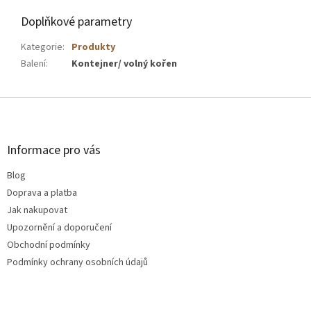
Doplňkové parametry
Kategorie
:
Produkty
Balení
:
Kontejner/ volný kořen
Z
á
p
a
Informace pro vás
t
Blog
í
Doprava a platba
Jak nakupovat
Upozornění a doporučení
Obchodní podmínky
Podmínky ochrany osobních údajů